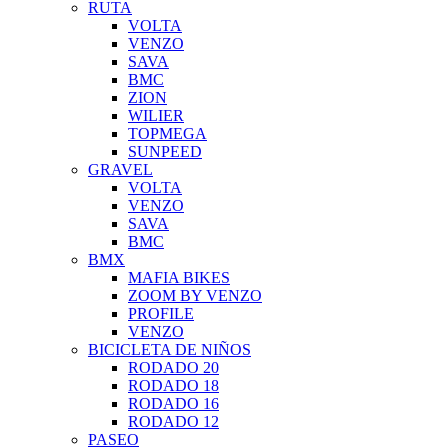
RUTA
VOLTA
VENZO
SAVA
BMC
ZION
WILIER
TOPMEGA
SUNPEED
GRAVEL
VOLTA
VENZO
SAVA
BMC
BMX
MAFIA BIKES
ZOOM BY VENZO
PROFILE
VENZO
BICICLETA DE NIÑOS
RODADO 20
RODADO 18
RODADO 16
RODADO 12
PASEO